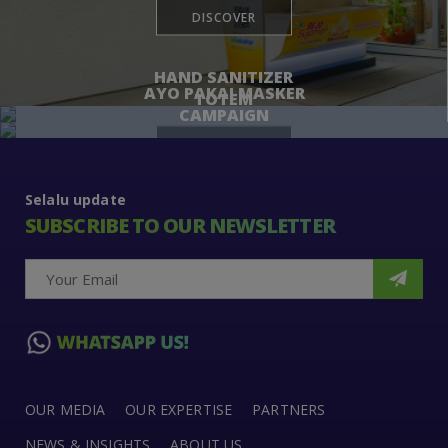
DISCOVER
HAND SANITIZER
AYO PAKAI MASKER
TOTEM
CAMPAIGN
DISCOVER
DISCOVER
Selalu update
SUBSCRIBE TO OUR NEWSLETTER
OUR MEDIA
OUR EXPERTISE
PARTNERS
NEWS & INSIGHTS
ABOUT US