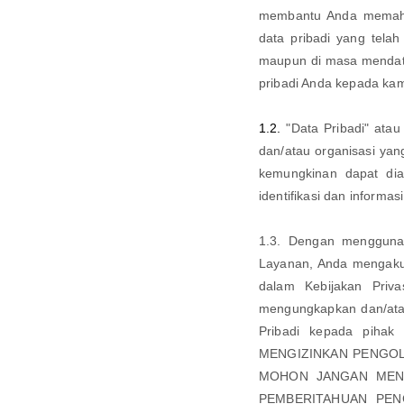
membantu Anda memaha
data pribadi yang tela
maupun di masa mendat
pribadi Anda kepada kam
1.2.
"Data Pribadi" atau
dan/atau organisasi yang
kemungkinan dapat di
identifikasi dan informas
1.3. Dengan mengguna
Layanan, Anda mengakui
dalam Kebijakan Priv
mengungkapkan dan/atau
Pribadi kepada pihak
MENGIZINKAN PENGOLA
MOHON JANGAN MENG
PEMBERITAHUAN PENC