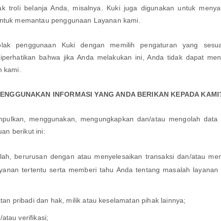
k troli belanja Anda, misalnya. Kuki juga digunakan untuk menya
untuk memantau penggunaan Layanan kami.
lak penggunaan Kuki dengan memilih pengaturan yang sesu
perhatikan bahwa jika Anda melakukan ini, Anda tidak dapat men
n kami.
MENGGUNAKAN INFORMASI YANG ANDA BERIKAN KEPADA KAMI
pulkan, menggunakan, mengungkapkan dan/atau mengolah data p
uan berikut ini:
ah, berurusan dengan atau menyelesaikan transaksi dan/atau me
ayanan tertentu serta memberi tahu Anda tentang masalah layanan
an pribadi dan hak, milik atau keselamatan pihak lainnya;
/atau verifikasi;