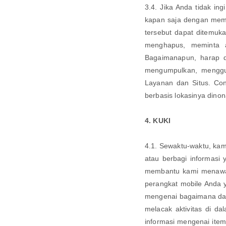
3.4. Jika Anda tidak in
kapan saja dengan membe
tersebut dapat ditemuk
menghapus, meminta a
Bagaimanapun, harap d
mengumpulkan, menggu
Layanan dan Situs. Co
berbasis lokasinya dinon
4. KUKI
4.1. Sewaktu-waktu, kam
atau berbagi informasi
membantu kami menawark
perangkat mobile Anda
mengenai bagaimana dan 
melacak aktivitas di da
informasi mengenai item