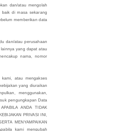
kan dan/atau mengolah
, baik di masa sekarang
ebelum memberikan data
vidu dan/atau perusahaan
i lainnya yang dapat atau
 mencakup nama, nomor
 kami, atau mengakses
ebijakan yang diuraikan
mpulkan, menggunakan,
masuk pengungkapan Data
i. APABILA ANDA TIDAK
BIJAKAN PRIVASI INI,
SERTA MENYAMPAIKAN
abila kami mengubah