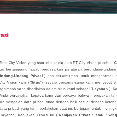
asi
tus City Vision yang saat ini dikelola oleh PT City Vision (disebut "
C
rius bertanggung jawab berdasarkan peraturan perundang-undanga
Undang-Undang Privasi
") dan berkomitmen untuk menghormati h
ty Vision kami ("
Situs
") (secara bersama-sama kami menyebut Si
agaimana yang disediakan dalam situs kami sebagai "
Layanan
"). K
ah Anda percayakan kepada kami dan percaya bahwa merupakan tan
an mengolah data pribadi Anda dengan baik sesuai dengan ketentua
data pribadi yang kami berlakukan saat ini, bertujuan untuk meningk
layanan. Kebijakan Privasi ini ("
Kebijakan Privasi" atau "Kebi