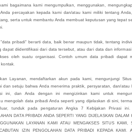
mi bagaimana kami mengumpulkan, menggunakan, mengungkap
h Anda percayakan kepada kami dan/atau kami miliki tentang Anda
ang, serta untuk membantu Anda membuat keputusan yang tepat s
i.
 "data pribadi" berarti data, baik benar maupun tidak, tentang indi
 dapat diidentifikasi dari data tersebut, atau dari data dan informas
akses oleh suatu organisasi. Contoh umum data pribadi dapat
i kontak.
kan Layanan, mendaftarkan akun pada kami, mengunjungi Situs
 dan setuju bahwa Anda menerima praktik, persyaratan, dan/atau k
asi ini, dan Anda dengan ini mengizinkan kami untuk mengu
 mengolah data pribadi Anda seperti yang dijelaskan di sini, ter
 luar, tunduk pada pengaturan Angka 7 Kebijakan Privasi in
HAN DATA PRIBADI ANDA SEPERTI YANG DIJELASKAN DALAM KE
GUNAKAN LAYANAN KAMI ATAU MENGAKSES SITUS KAMI, 
ABUTAN IZIN PENGOLAHAN DATA PRIBADI KEPADA KAMI. Ap