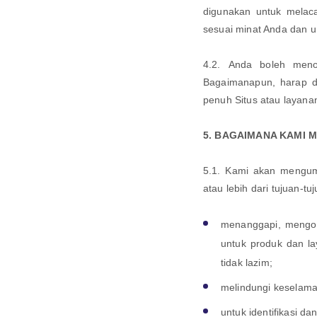
digunakan untuk melaca
sesuai minat Anda dan 
4.2. Anda boleh meno
Bagaimanapun, harap di
penuh Situs atau layana
5. BAGAIMANA KAMI 
5.1. Kami akan mengum
atau lebih dari tujuan-tuj
menanggapi, mengol
untuk produk dan l
tidak lazim;
melindungi keselamat
untuk identifikasi dan