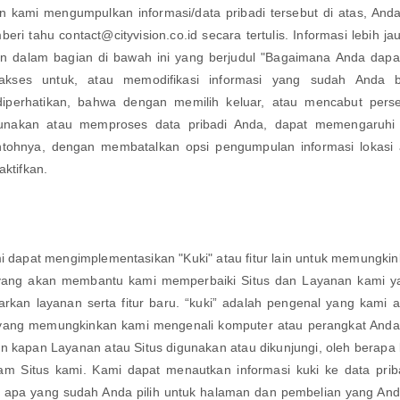
gin kami mengumpulkan informasi/data pribadi tersebut di atas, A
ri tahu contact@cityvision.co.id secara tertulis. Informasi lebih 
an dalam bagian di bawah ini yang berjudul "Bagaimana Anda dapa
kses untuk, atau memodifikasi informasi yang sudah Anda b
iperhatikan, bahwa dengan memilih keluar, atau mencabut perse
nakan atau memproses data pribadi Anda, dapat memengaruhi
ntohnya, dengan membatalkan opsi pengumpulan informasi lokasi 
aktifkan.
i dapat mengimplementasikan "Kuki" atau fitur lain untuk memungk
 yang akan membantu kami memperbaiki Situs dan Layanan kami y
an layanan serta fitur baru. “kuki” adalah pengenal yang kami a
 yang memungkinkan kami mengenali komputer atau perangkat Anda
kapan Layanan atau Situs digunakan atau dikunjungi, oleh berapa 
lam Situs kami. Kami dapat menautkan informasi kuki ke data priba
 apa yang sudah Anda pilih untuk halaman dan pembelian yang Anda l