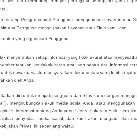
irim oleh atau terhubung dengan perangkat(-perangkat) yang di
tus;
pun tentang Pengguna saat Pengguna menggunakan Layanan atau Situ
gaimana Pengguna menggunakan Layanan atau Situs kami; dan
g konten yang digunakan Pengguna.
idak menyerahkan setiap informasi yang tidak akurat atau menyesatk
emberitahukan ketidakakuratan atau perubahan dari informasi ters
 untuk sewaktu-waktu mensyaratkan dokumentasi yang lebih lanjut un
erahkan oleh Anda
ftarkan diri untuk menjadi pengguna dari Situs kami dengan mengg
al"), menghubungkan akun media sosial Anda, atau menggunakan set
gakses informasi tentang Anda yang secara sukarela Anda serahk
ebijakan penyedia. media sosial, dan kami akan mengatur dan me
ebijakan Privasi ini sepanjang waktu.