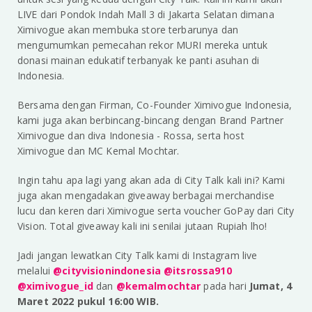
LIVE dari Pondok Indah Mall 3 di Jakarta Selatan dimana
Ximivogue akan membuka store terbarunya dan
mengumumkan pemecahan rekor MURI mereka untuk
donasi mainan edukatif terbanyak ke panti asuhan di
Indonesia.
Bersama dengan Firman, Co-Founder Ximivogue Indonesia,
kami juga akan berbincang-bincang dengan Brand Partner
Ximivogue dan diva Indonesia - Rossa, serta host
Ximivogue dan MC Kemal Mochtar.
Ingin tahu apa lagi yang akan ada di City Talk kali ini? Kami
juga akan mengadakan giveaway berbagai merchandise
lucu dan keren dari Ximivogue serta voucher GoPay dari City
Vision. Total giveaway kali ini senilai jutaan Rupiah lho!
Jadi jangan lewatkan City Talk kami di Instagram live
melalui
@cityvisionindonesia
@itsrossa910
@ximivogue_id
dan
@kemalmochtar
pada hari
Jumat, 4
Maret 2022 pukul 16:00 WIB.