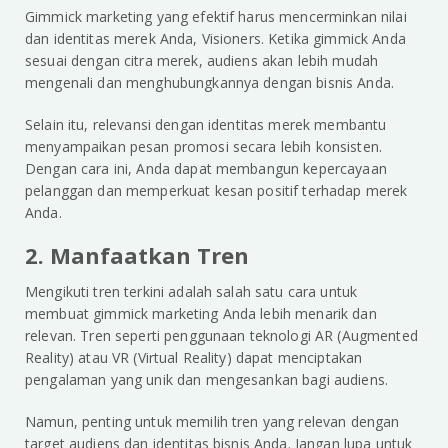
Gimmick marketing yang efektif harus mencerminkan nilai
dan identitas merek Anda, Visioners. Ketika gimmick Anda
sesuai dengan citra merek, audiens akan lebih mudah
mengenali dan menghubungkannya dengan bisnis Anda.
Selain itu, relevansi dengan identitas merek membantu
menyampaikan pesan promosi secara lebih konsisten.
Dengan cara ini, Anda dapat membangun kepercayaan
pelanggan dan memperkuat kesan positif terhadap merek
Anda.
2. Manfaatkan Tren
Mengikuti tren terkini adalah salah satu cara untuk
membuat gimmick marketing Anda lebih menarik dan
relevan. Tren seperti penggunaan teknologi AR (Augmented
Reality) atau VR (Virtual Reality) dapat menciptakan
pengalaman yang unik dan mengesankan bagi audiens.
Namun, penting untuk memilih tren yang relevan dengan
target audiens dan identitas bisnis Anda. Jangan lupa untuk