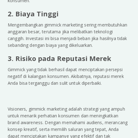
konsumen.
2. Biaya Tinggi
Mengembangkan gimmick marketing sering membutuhkan
anggaran besar, terutama jika melibatkan teknologi
canggih. Investasi ini bisa menjadi beban jika hasilnya tidak
sebanding dengan biaya yang dikeluarkan.
3. Risiko pada Reputasi Merek
Gimmick yang tidak berhasil dapat menciptakan persepsi
negatif di kalangan konsumen. Akibatnya, reputasi merek
Anda bisa terganggu dan sulit untuk diperbaiki.
Visioners, gimmick marketing adalah strategi yang ampuh
untuk menarik perhatian konsumen dan meningkatkan
brand awareness. Dengan memahami audiens, merancang
konsep kreatif, serta memilih saluran yang tepat, Anda
dapat menciptakan kampanye yang efektif dan tak