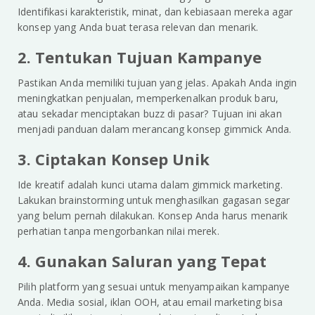
Identifikasi karakteristik, minat, dan kebiasaan mereka agar
konsep yang Anda buat terasa relevan dan menarik.
2. Tentukan Tujuan Kampanye
Pastikan Anda memiliki tujuan yang jelas. Apakah Anda ingin
meningkatkan penjualan, memperkenalkan produk baru,
atau sekadar menciptakan buzz di pasar? Tujuan ini akan
menjadi panduan dalam merancang konsep gimmick Anda.
3. Ciptakan Konsep Unik
Ide kreatif adalah kunci utama dalam gimmick marketing.
Lakukan brainstorming untuk menghasilkan gagasan segar
yang belum pernah dilakukan. Konsep Anda harus menarik
perhatian tanpa mengorbankan nilai merek.
4. Gunakan Saluran yang Tepat
Pilih platform yang sesuai untuk menyampaikan kampanye
Anda. Media sosial, iklan OOH, atau email marketing bisa