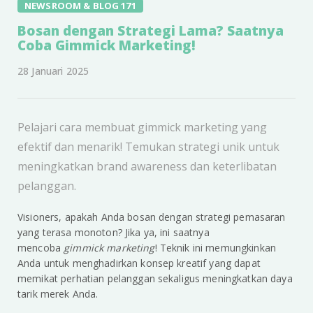
NEWSROOM & BLOG 171
Bosan dengan Strategi Lama? Saatnya
Coba Gimmick Marketing!
28 Januari 2025
Pelajari cara membuat gimmick marketing yang
efektif dan menarik! Temukan strategi unik untuk
meningkatkan brand awareness dan keterlibatan
pelanggan.
Visioners, apakah Anda bosan dengan strategi pemasaran
yang terasa monoton? Jika ya, ini saatnya
mencoba
gimmick marketing
! Teknik ini memungkinkan
Anda untuk menghadirkan konsep kreatif yang dapat
memikat perhatian pelanggan sekaligus meningkatkan daya
tarik merek Anda.