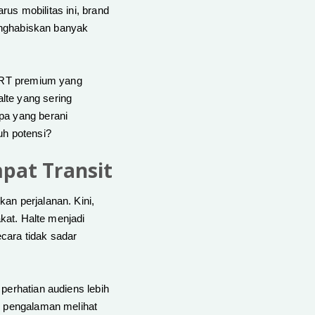
rus mobilitas ini, brand
menghabiskan banyak
 BRT premium yang
lte yang sering
pa yang berani
h potensi?
pat Transit
an perjalanan. Kini,
akat. Halte menjadi
ecara tidak sadar
perhatian audiens lebih
n pengalaman melihat