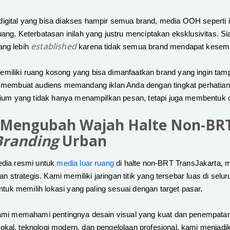
igital yang bisa diakses hampir semua brand, media OOH seperti i
uang. Keterbatasan inilah yang justru menciptakan eksklusivitas. Si
established
ang lebih
karena tidak semua brand mendapat kesem
iliki ruang kosong yang bisa dimanfaatkan brand yang ingin tampi
ni membuat audiens memandang iklan Anda dengan tingkat perhatia
edium yang tidak hanya menampilkan pesan, tetapi juga membentuk c
n: Mengubah Wajah Halte Non-BR
Branding
Urban
edia resmi untuk
media luar ruang
di halte non-BRT TransJakarta,
 dan strategis. Kami memiliki jaringan titik yang tersebar luas di sel
 untuk memilih lokasi yang paling sesuai dengan target pasar.
 kami memahami pentingnya desain visual yang kuat dan penempatan
kal, teknologi modern, dan pengelolaan profesional, kami menjadi