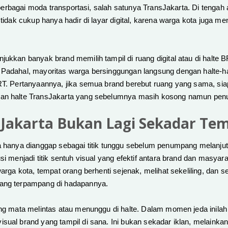
an berbagai moda transportasi, salah satunya TransJakarta. Di tengah a
n tidak cukup hanya hadir di layar digital, karena warga kota juga 
jukkan banyak brand memilih tampil di ruang digital atau di halte
 Padahal, mayoritas warga bersinggungan langsung dengan halte-ha
RT. Pertanyaannya, jika semua brand berebut ruang yang sama, sia
lan halte TransJakarta yang sebelumnya masih kosong namun penu
sJakarta Bukan Lagi Sekadar Tem
a hanya dianggap sebagai titik tunggu sebelum penumpang melanjutk
si menjadi titik sentuh visual yang efektif antara brand dan masyar
warga kota, tempat orang berhenti sejenak, melihat sekeliling, dan s
ang terpampang di hadapannya.
ang mata melintas atau menunggu di halte. Dalam momen jeda inilah 
sual brand yang tampil di sana. Ini bukan sekadar iklan, melainka