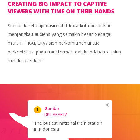
CREATING BIG IMPACT TO CAPTIVE
VIEWERS WITH TIME ON THEIR HANDS
Stasiun kereta api nasional di kota-kota besar kian
menjangkau audiens yang semakin besar. Sebagai
mitra PT. KAI, CityVision berkomitmen untuk
berkontribusi pada transformasi dan keindahan stasiun
melalui aset kami.
Gambir
1
DKI JAKARTA
36
The busiest national train station
in Indonesia
37