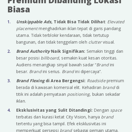
Premium Dibanding Lokasi
Biasa
Unskippable Ads,
Tidak Bisa Tidak Dilihat
:
Elevated
placement
menghadirkan iklan tepat di garis pandang
utama. Tidak terblokir kendaraan, tidak tertutup
bangunan, dan tidak tenggelam oleh
clutter
visual.
Brand Authority
Naik Signifikan:
Semakin tinggi dan
besar posisi
billboard
, semakin kuat kesan otoritas.
Audiens menangkap sinyal bawah sadar “
Brand
ini
besar.
Brand
ini serius.
Brand
ini dipercaya”.
Brand Flexing
di Area Bergengsi:
Roadside
premium
berada di kawasan komersial elit. Kehadiran
brand
di
titik ini adalah pernyataan
positioning
, bukan sekadar
iklan.
Eksklusivitas yang Sulit Ditandingi:
Dengan
space
terbatas dan kurasi ketat City Vision, hanya
brand
tertentu yang bisa tampil. Efek eksklusivitas ini
memperkuat persepsi
brand
sebagai pemain utama.