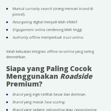
Muncul
curiosity search
(orang mencari
brand
di
ponsel).
Retargeting
digital menjadi lebih efektif.
Engagement online
cenderung lebih tinggi.
Authority offline
memperkuat
trust online.
Inilah kekuatan integrasi
offline-to-online
yang sering
diremehkan.
Siapa yang Paling Cocok
Menggunakan
Roadside
Premium?
Brand
yang ingin terlihat besar dan dominan.
Brand
yang masuk
fase scaling.
Brand
yang sedang
rebranding
atau
repositioning
.