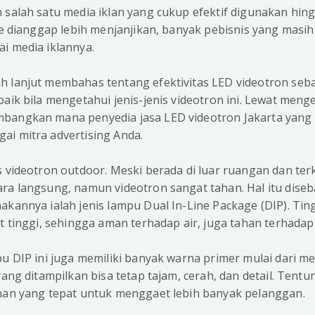
 salah satu media iklan yang cukup efektif digunakan hing
ine dianggap lebih menjanjikan, banyak pebisnis yang mas
i media iklannya.
h lanjut membahas tentang efektivitas LED videotron seba
aik bila mengetahui jenis-jenis videotron ini. Lewat menge
bangkan mana penyedia jasa LED videotron Jakarta yang 
ai mitra advertising Anda.
s videotron outdoor. Meski berada di luar ruangan dan te
ara langsung, namun videotron sangat tahan. Hal itu dise
akannya ialah jenis lampu Dual In-Line Package (DIP). Tin
at tinggi, sehingga aman terhadap air, juga tahan terhadap
pu DIP ini juga memiliki banyak warna primer mulai dari me
yang ditampilkan bisa tetap tajam, cerah, dan detail. Tentu
ihan yang tepat untuk menggaet lebih banyak pelanggan.