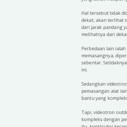
Hal tersebut tidak d
dekat, akan terlihat s
dari jarak pandang y
melihatnya dari deka
Perbedaan lain ialah
memasangnya, diperl
sebentar. Setidakny
ini.
Sedangkan videotron
pemasangan alat lai
bantu yang komplek
Tapi, videotron out
kompleks dengan per
itu, konstruksi kera