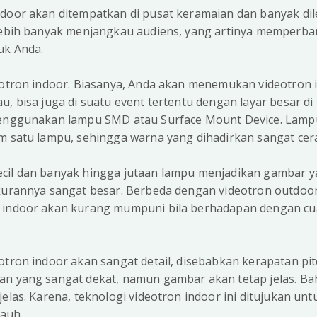
tdoor akan ditempatkan di pusat keramaian dan banyak di
 lebih banyak menjangkau audiens, yang artinya memperba
uk Anda.
eotron indoor. Biasanya, Anda akan menemukan videotron in
u, bisa juga di suatu event tertentu dengan layar besar di
menggunakan lampu SMD atau Surface Mount Device. Lampu
m satu lampu, sehingga warna yang dihadirkan sangat cera
cil dan banyak hingga jutaan lampu menjadikan gambar y
ukurannya sangat besar. Berbeda dengan videotron outdoor
 indoor akan kurang mumpuni bila berhadapan dengan cu
otron indoor akan sangat detail, disebabkan kerapatan pit
an yang sangat dekat, namun gambar akan tetap jelas. Ba
jelas. Karena, teknologi videotron indoor ini ditujukan un
jauh.