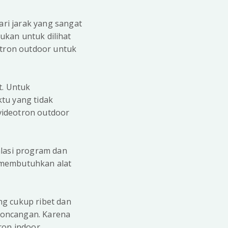
ari jarak yang sangat
ujukan untuk dilihat
otron outdoor untuk
t. Untuk
tu yang tidak
videotron outdoor
alasi program dan
 membutuhkan alat
ng cukup ribet dan
goncangan. Karena
ron indoor.