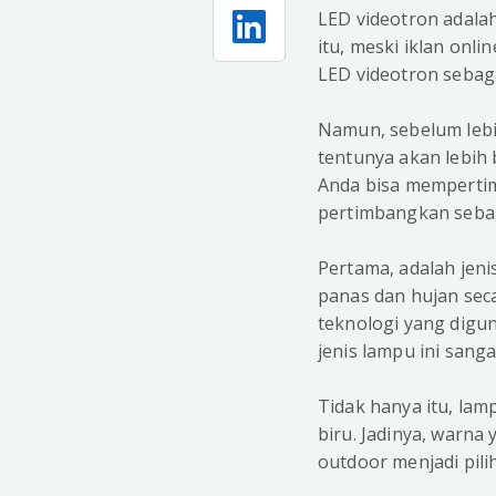
LED videotron adalah
itu, meski iklan onl
LED videotron sebaga
Namun, sebelum lebi
tentunya akan lebih b
Anda bisa mempertim
pertimbangkan sebag
Pertama, adalah jeni
panas dan hujan sec
teknologi yang digun
jenis lampu ini sang
Tidak hanya itu, lam
biru. Jadinya, warna 
outdoor menjadi pil