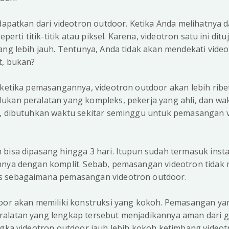
idapatkan dari videotron outdoor. Ketika Anda melihatnya d
eperti titik-titik atau piksel. Karena, videotron satu ini dit
ang lebih jauh. Tentunya, Anda tidak akan mendekati vide
t, bukan?
 ketika pemasangannya, videotron outdoor akan lebih ribe
ukan peralatan yang kompleks, pekerja yang ahli, dan wak
a, dibutuhkan waktu sekitar seminggu untuk pemasangan 
 bisa dipasang hingga 3 hari. Itupun sudah termasuk inst
nnya dengan komplit. Sebab, pemasangan videotron tidak
s sebagaimana pemasangan videotron outdoor.
door akan memiliki konstruksi yang kokoh. Pemasangan ya
alatan yang lengkap tersebut menjadikannya aman dari 
ngka videotron outdoor jauh lebih kokoh ketimbang videot