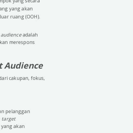
ompok yang secara
rang yang akan
 luar ruang (OOH).
 audience
adalah
 akan merespons
t Audience
dari cakupan, fokus,
lon pelanggan
,
target
k yang akan