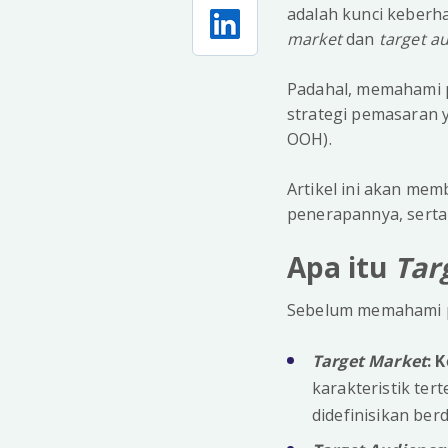
adalah kunci keberh
market
dan
target a
Padahal, memahami
strategi pemasaran y
OOH).
Artikel ini akan me
penerapannya, serta 
Apa itu
Tar
Sebelum memahami pe
Target Market
: K
karakteristik te
didefinisikan ber