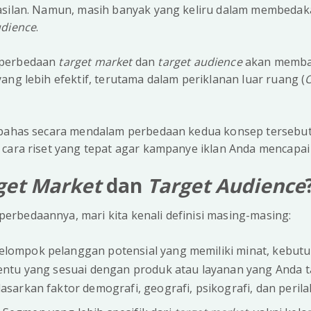
asilan. Namun, masih banyak yang keliru dalam membeda
udience
.
 perbedaan
target market
dan
target audience
akan memba
ang lebih efektif, terutama dalam periklanan luar ruang (
mbahas secara mendalam perbedaan kedua konsep tersebut
cara riset yang tepat agar kampanye iklan Anda mencapai 
get Market
dan
Target Audience
rbedaannya, mari kita kenali definisi masing-masing:
elompok pelanggan potensial yang memiliki minat, kebutu
rtentu yang sesuai dengan produk atau layanan yang Anda 
dasarkan faktor demografi, geografi, psikografi, dan perila