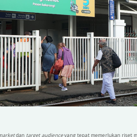
market
dan
target audience
yang tepat memerlukan riset 