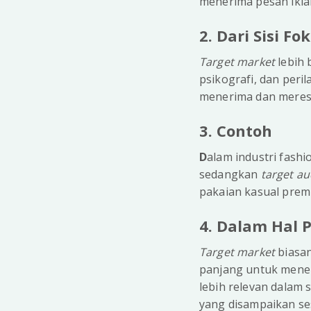
menerima pesan ikla
2. Dari Sisi Fo
Target market
lebih 
psikografi, dan peri
menerima dan meres
3. Contoh
D
alam industri fashi
sedangkan
target a
pakaian kasual prem
4. Dalam Hal
Target market
biasan
panjang untuk menen
lebih relevan dalam
yang disampaikan se