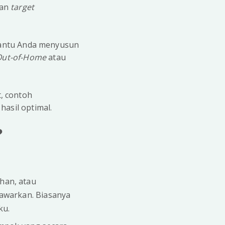
kan
target
ntu Anda menyusun
Out-of-Home
atau
, contoh
hasil optimal.
?
han, atau
tawarkan. Biasanya
ku.