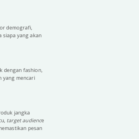
or demografi,
a siapa yang akan
k dengan fashion,
un yang mencari
roduk jangka
tu,
target audienc
e
 memastikan pesan