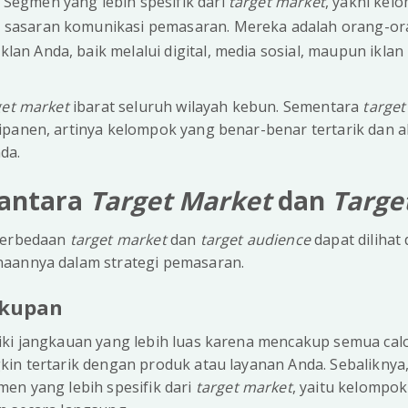
:
Segmen yang lebih spesifik dari
target market
, yakni kel
 sasaran komunikasi pemasaran. Mereka adalah orang-o
lan Anda, baik melalui digital, media sosial, maupun iklan
get market
ibarat seluruh wilayah kebun. Sementara
target
ipanen, artinya kelompok yang benar-benar tertarik dan
da.
antara
Target Market
dan
Targe
 perbedaan
target market
dan
target audience
dapat dilihat 
aannya dalam strategi pemasaran.
akupan
ki jangkauan yang lebih luas karena mencakup semua ca
kin tertarik dengan produk atau layanan Anda. Sebaliknya
en yang lebih spesifik dari
target market
, yaitu kelompo