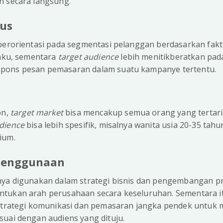
n secara langsung.
kus
berorientasi pada segmentasi pelanggan berdasarkan fakt
laku, sementara
target audience
lebih menitikberatkan pad
pons pesan pemasaran dalam suatu kampanye tertentu.
on,
target market
bisa mencakup semua orang yang tertari
udience
bisa lebih spesifik, misalnya wanita usia 20-35 tah
ium.
 Penggunaan
ya digunakan dalam strategi bisnis dan pengembangan p
tukan arah perusahaan secara keseluruhan. Sementara i
 strategi komunikasi dan pemasaran jangka pendek untuk
suai dengan audiens yang dituju.