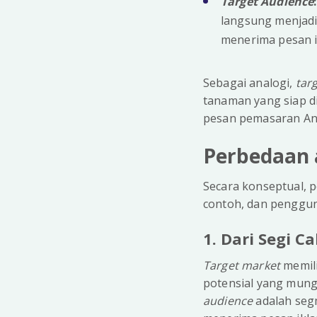
Target Audience
langsung menjadi
menerima pesan ik
Sebagai analogi,
tar
tanaman yang siap d
pesan pemasaran An
Perbedaan 
Secara konseptual,
contoh, dan penggun
1. Dari Segi C
Target market
memili
potensial yang mung
audience
adalah segm