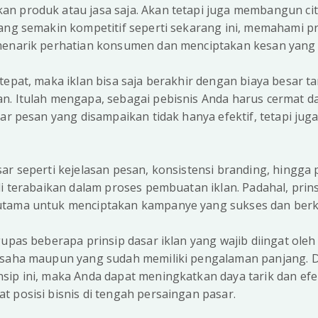
n produk atau jasa saja. Akan tetapi juga membangun cit
ang semakin kompetitif seperti sekarang ini, memahami pri
 menarik perhatian konsumen dan menciptakan kesan yan
tepat, maka iklan bisa saja berakhir dengan biaya besar
n. Itulah mengapa, sebagai pebisnis Anda harus cermat 
gar pesan yang disampaikan tidak hanya efektif, tetapi jug
ar seperti kejelasan pesan, konsistensi branding, hingga
li terabaikan dalam proses pembuatan iklan. Padahal, prinsi
utama untuk menciptakan kampanye yang sukses dan berk
upas beberapa prinsip dasar iklan yang wajib diingat oleh 
 usaha maupun yang sudah memiliki pengalaman panjang
ip ini, maka Anda dapat meningkatkan daya tarik dan efekt
 posisi bisnis di tengah persaingan pasar.