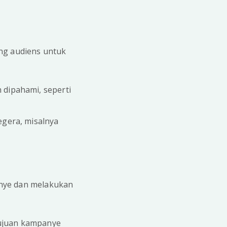
ng audiens untuk
 dipahami, seperti
egera, misalnya
anye dan melakukan
tujuan kampanye