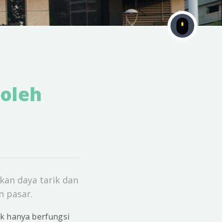
Boleh
an daya tarik dan
n pasar.
ak hanya berfungsi