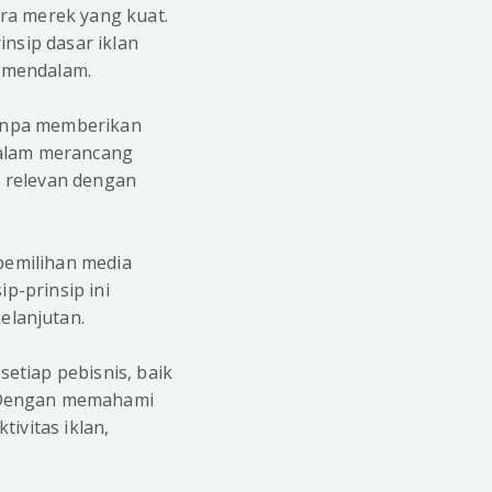
ra merek yang kuat.
nsip dasar iklan
g mendalam.
 tanpa memberikan
dalam merancang
a relevan dengan
 pemilihan media
p-prinsip ini
elanjutan.
setiap pebisnis, baik
. Dengan memahami
ivitas iklan,