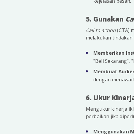
kejelasan pesan.
5. Gunakan
Ca
Call to action
(CTA) m
melakukan tindakan 
Memberikan Inst
"Beli Sekarang”, 
Membuat Audiens
dengan menawarka
6. Ukur Kinerj
Mengukur kinerja ik
perbaikan jika diperl
Menggunakan Me