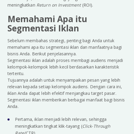
meningkatkan
Return on Investment
(ROI).
Memahami Apa itu
Segmentasi Iklan
Sebelum membahas strategi, penting bagi Anda untuk
memahami apa itu segmentasi iklan dan manfaatnya bagi
bisnis Anda. Berikut penjelasannya.
Segmentasi iklan adalah proses membagi audiens menjadi
kelompok-kelompok lebih kecil berdasarkan karakteristik
tertentu.
Tujuannya adalah untuk menyampaikan pesan yang lebih
relevan kepada setiap kelompok audiens. Dengan cara ini,
iklan Anda dapat lebih efektif menjangkau target pasar.
Segmentasi iklan memberikan berbagai manfaat bagi bisnis
Anda.
Pertama, iklan menjadi lebih relevan, sehingga
meningkatkan tingkat klik-tayang (
Click-Through
Rate
/CTR).