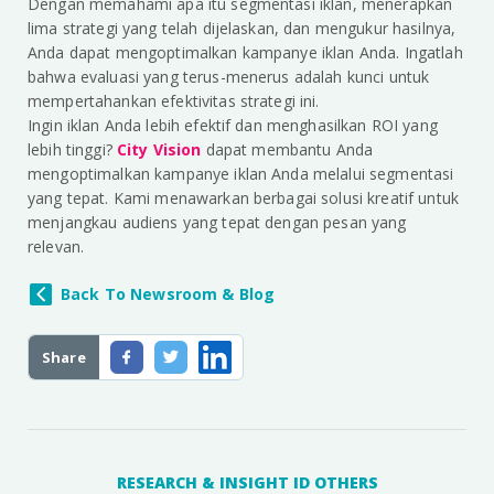
Dengan memahami apa itu segmentasi iklan, menerapkan
lima strategi yang telah dijelaskan, dan mengukur hasilnya,
Anda dapat mengoptimalkan kampanye iklan Anda. Ingatlah
bahwa evaluasi yang terus-menerus adalah kunci untuk
mempertahankan efektivitas strategi ini.
Ingin iklan Anda lebih efektif dan menghasilkan ROI yang
lebih tinggi?
City Vision
dapat membantu Anda
mengoptimalkan kampanye iklan Anda melalui segmentasi
yang tepat. Kami menawarkan berbagai solusi kreatif untuk
menjangkau audiens yang tepat dengan pesan yang
relevan.
Back To Newsroom & Blog
Share
RESEARCH & INSIGHT ID OTHERS