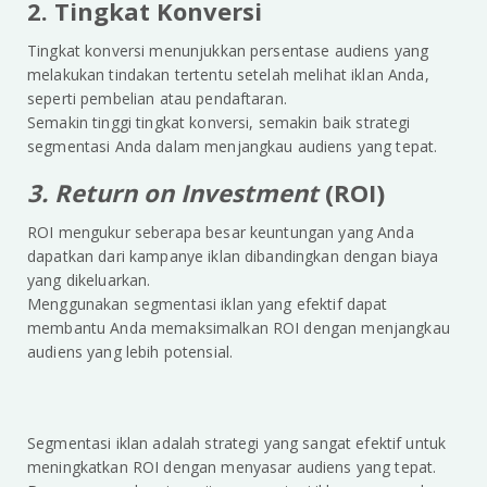
2. Tingkat Konversi
Tingkat konversi menunjukkan persentase audiens yang
melakukan tindakan tertentu setelah melihat iklan Anda,
seperti pembelian atau pendaftaran.
Semakin tinggi tingkat konversi, semakin baik strategi
segmentasi Anda dalam menjangkau audiens yang tepat.
3. Return on Investment
(ROI)
ROI mengukur seberapa besar keuntungan yang Anda
dapatkan dari kampanye iklan dibandingkan dengan biaya
yang dikeluarkan.
Menggunakan segmentasi iklan yang efektif dapat
membantu Anda memaksimalkan ROI dengan menjangkau
audiens yang lebih potensial.
Segmentasi iklan adalah strategi yang sangat efektif untuk
meningkatkan ROI dengan menyasar audiens yang tepat.