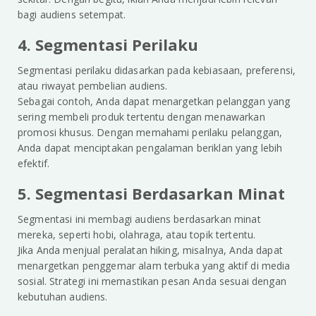
bagi audiens setempat.
4. Segmentasi Perilaku
Segmentasi perilaku didasarkan pada kebiasaan, preferensi,
atau riwayat pembelian audiens.
Sebagai contoh, Anda dapat menargetkan pelanggan yang
sering membeli produk tertentu dengan menawarkan
promosi khusus. Dengan memahami perilaku pelanggan,
Anda dapat menciptakan pengalaman beriklan yang lebih
efektif.
5. Segmentasi Berdasarkan Minat
Segmentasi ini membagi audiens berdasarkan minat
mereka, seperti hobi, olahraga, atau topik tertentu.
Jika Anda menjual peralatan hiking, misalnya, Anda dapat
menargetkan penggemar alam terbuka yang aktif di media
sosial. Strategi ini memastikan pesan Anda sesuai dengan
kebutuhan audiens.