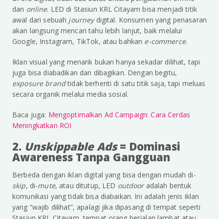
dan
online
. LED di Stasiun KRL Citayam bisa menjadi titik
awal dari sebuah
journey
digital. Konsumen yang penasaran
akan langsung mencari tahu lebih lanjut, baik melalui
Google, Instagram, TikTok, atau bahkan
e-commerce
.
Iklan visual yang menarik bukan hanya sekadar dilihat, tapi
juga bisa diabadikan dan dibagikan. Dengan begitu,
exposure brand
tidak berhenti di satu titik saja, tapi meluas
secara organik melalui media sosial.
Baca juga:
Mengoptimalkan Ad Campaign: Cara Cerdas
Meningkatkan ROI
2.
Unskippable Ads
= Dominasi
Awareness Tanpa Gangguan
Berbeda dengan iklan digital yang bisa dengan mudah di-
skip
, di-
mute
, atau ditutup, LED
outdoor
adalah bentuk
komunikasi yang tidak bisa diabaikan. Ini adalah jenis iklan
yang “wajib dilihat”, apalagi jika dipasang di tempat seperti
Stasiun KRL Citayam, tempat orang berjalan lambat atau