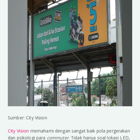
Sumber: City Vision
City Vision
memahami dengan sangat baik pola pergerakan
dan psikologi para
commuter
. Tidak hanya soal lokasi LED,