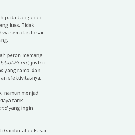
atuh pada bangunan
ang luas. Tidak
bahwa semakin besar
ang.
umlah peron memang
Out-of-Home
) justru
ns yang ramai dan
an efektivitasnya.
sik, namun menjadi
daya tarik
and
yang ingin
i Gambir atau Pasar