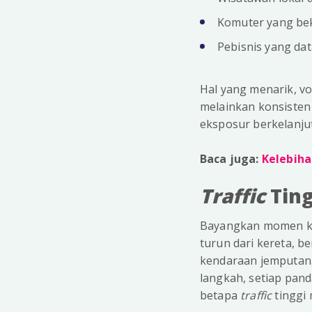
Komuter yang bek
Pebisnis yang da
Hal yang menarik, vo
melainkan konsisten
eksposur berkelanj
Baca juga:
Kelebiha
Traffic
Tin
Bayangkan momen ket
turun dari kereta, b
kendaraan jemputan.
langkah, setiap pand
betapa
traffic
tinggi