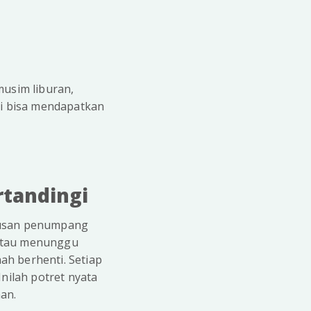
musim liburan,
ini bisa mendapatkan
rtandingi
atusan penumpang
, atau menunggu
ah berhenti. Setiap
nilah potret nyata
an.