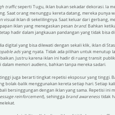
gh traffic
seperti Tugu, iklan bukan sekadar dekorasi. Ia me
g. Saat orang menunggu kereta datang, mereka punya wa
visual iklan di sekelilingnya. Saat keluar dari gerbang, 
papan iklan yang menegaskan pesan
brand
. Bahkan keti
n tetap hadir dalam jangkauan pandangan yang tidak bisa di
digital yang bisa dilewati dengan sekali klik, iklan di St
ppable ads
yang nyata. Tidak ada pilihan untuk menutup la
ikan. Justru karena iklan ini hadir di ruang transit publi
mi dalam memori audiens, bahkan tanpa mereka sadari.
tinggi juga berarti tingkat repetisi eksposur yang tinggi
ng bolak-balik menggunakan kereta setiap hari. Setiap ka
ali bersinggungan dengan iklan yang sama. Repetisi ini 
essage reinforcement
), sehingga
brand awareness
tidak 
melekat.