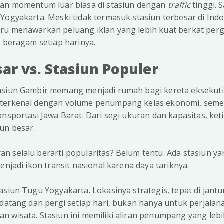
kan momentum luar biasa di stasiun dengan
traffic
tinggi. 
Yogyakarta. Meski tidak termasuk stasiun terbesar di Indon
ru menawarkan peluang iklan yang lebih kuat berkat per
n beragam setiap harinya.
ar vs. Stasiun Populer
asiun Gambir memang menjadi rumah bagi kereta eksekutif
 terkenal dengan volume penumpang kelas ekonomi, seme
ansportasi Jawa Barat. Dari segi ukuran dan kapasitas, k
un besar.
 selalu berarti popularitas? Belum tentu. Ada stasiun ya
enjadi ikon transit nasional karena daya tariknya.
asiun Tugu Yogyakarta. Lokasinya strategis, tepat di jantu
 datang dan pergi setiap hari, bukan hanya untuk perjalana
 wisata. Stasiun ini memiliki aliran penumpang yang leb