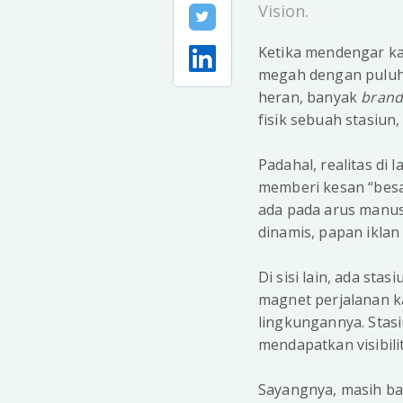
Vision.
Ketika mendengar kat
megah dengan puluhan
heran, banyak
bran
fisik sebuah stasiun
Padahal, realitas d
memberi kesan “besar
ada pada arus manus
dinamis, papan iklan
Di sisi lain, ada st
magnet perjalanan ka
lingkungannya. Stas
mendapatkan visibili
Sayangnya, masih ba