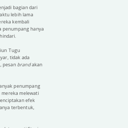
njadi bagian dari
ktu lebih lama
mereka kembali
ka penumpang hanya
hindari.
asiun Tugu
yar, tidak ada
k, pesan
brand
akan
. Banyak penumpang
li mereka melewati
menciptakan efek
hanya terbentuk,