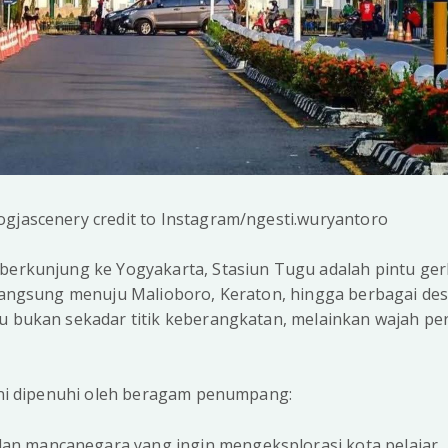
ogjascenery credit to Instagram/ngesti.wuryantoro
 berkunjung ke Yogyakarta, Stasiun Tugu adalah pintu ge
 langsung menuju Malioboro, Keraton, hingga berbagai desti
gu bukan sekadar titik keberangkatan, melainkan wajah p
 ini dipenuhi oleh beragam penumpang:
dan mancanegara yang ingin mengeksplorasi kota pelajar.