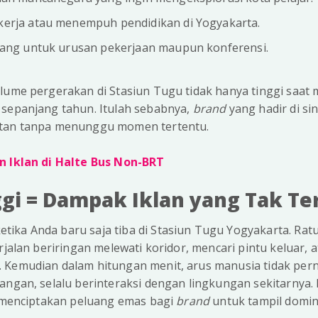
erja atau menempuh pendidikan di Yogyakarta.
tang untuk urusan pekerjaan maupun konferensi.
lume pergerakan di Stasiun Tugu tidak hanya tinggi saat 
 sepanjang tahun. Itulah sebabnya,
brand
yang hadir di s
utan tanpa menunggu momen tertentu.
n Iklan di Halte Bus Non-BRT
ggi = Dampak Iklan yang Tak Te
ika Anda baru saja tiba di Stasiun Tugu Yogyakarta. R
erjalan beriringan melewati koridor, mencari pintu keluar
 Kemudian dalam hitungan menit, arus manusia tidak pern
angan, selalu berinteraksi dengan lingkungan sekitarnya. I
 menciptakan peluang emas bagi
brand
untuk tampil domin