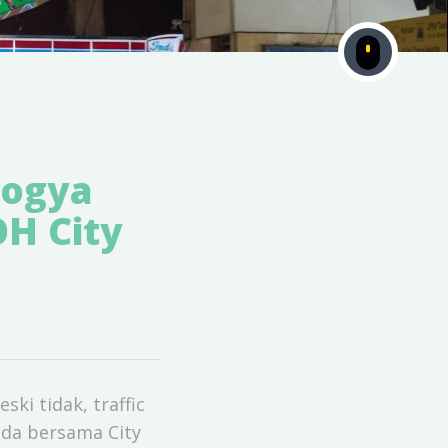
Yogya
OH City
ki tidak, traffic
nda bersama City