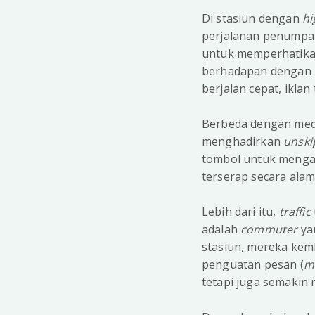
Di stasiun dengan
hi
perjalanan penumpan
untuk memperhatikan 
berhadapan dengan 
berjalan cepat, ikla
Berbeda dengan media 
menghadirkan
unski
tombol untuk mengaba
terserap secara ala
Lebih dari itu,
traffic
adalah
commuter
ya
stasiun, mereka kemb
penguatan pesan (
m
tetapi juga semakin 