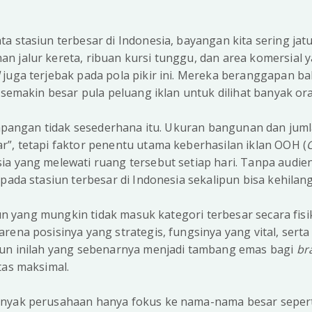
a stasiun terbesar di Indonesia, bayangan kita sering j
 jalur kereta, ribuan kursi tunggu, dan area komersial y
d
juga terjebak pada pola pikir ini. Mereka beranggapan 
, semakin besar pula peluang iklan untuk dilihat banyak or
i lapangan tidak sesederhana itu. Ukuran bangunan dan j
”, tetapi faktor penentu utama keberhasilan iklan OOH (
ia yang melewati ruang tersebut setiap hari. Tanpa audie
 pada stasiun terbesar di Indonesia sekalipun bisa kehilang
asiun yang mungkin tidak masuk kategori terbesar secara fi
rena posisinya yang strategis, fungsinya yang vital, serta 
iun inilah yang sebenarnya menjadi tambang emas bagi
br
tas maksimal.
nyak perusahaan hanya fokus ke nama-nama besar sepert