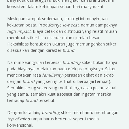
banyak titik strategis) untuk menghadirkan brand secara
konsisten dalam kehidupan sehari-hari masyarakat.
Meskipun tampak sederhana, strategi ini menyimpan
kekuatan besar. Produksinya
low cost,
namun dampaknya
high impact
. Biaya cetak dan distribusi yang relatif murah
membuat stiker bisa disebar dalam jumlah besar.
Fleksibilitas bentuk dan ukuran juga memungkinkan stiker
disesuaikan dengan karakter
brand
.
Namun keunggulan terbesar
branding
stiker bukan hanya
pada biayanya, melainkan pada efek psikologisnya. Stiker
menciptakan rasa
familiarity
(perasaan dekat dan akrab
dengan
brand
yang sering terlihat di berbagai tempat).
Semakin sering seseorang melihat logo atau pesan visual
yang sama, semakin kuat asosiasi dan ingatan mereka
terhadap
brand
tersebut.
Dengan kata lain,
branding
stiker membantu membangun
top of mind
tanpa harus berteriak seperti media
konvensional.