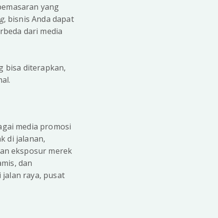
 pemasaran yang
ng
, bisnis Anda dapat
rbeda dari media
g bisa diterapkan,
al.
gai media promosi
 di jalanan,
kan eksposur merek
amis, dan
jalan raya, pusat