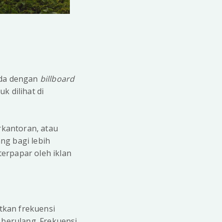
eda dengan
billboard
k dilihat di
rkantoran, atau
ng bagi lebih
erpapar oleh iklan
tkan frekuensi
 berulang. Frekuensi