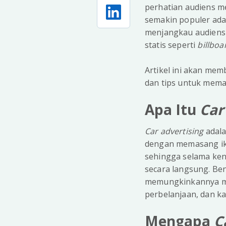
perhatian audiens m
semakin populer ad
menjangkau audiens 
statis seperti
billboa
Artikel ini akan mem
dan tips untuk mema
Apa Itu
Car
Car advertising
adala
dengan memasang ikla
sehingga selama ke
secara langsung. Ben
memungkinkannya menj
perbelanjaan, dan ka
Mengapa
C