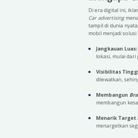
Di era digital ini, i
Car advertising
menaw
tampil di dunia nyat
mobil menjadi solusi 
Jangkauan Luas:
lokasi, mulai dar
Visibilitas Tingg
dilewatkan, sehi
Membangun
Br
membangun kesada
Menarik Target 
menargetkan segm