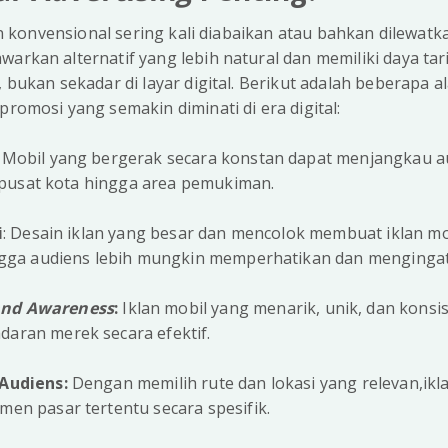
klan konvensional sering kali diabaikan atau bahkan dilewa
arkan alternatif yang lebih natural dan memiliki daya tar
a, bukan sekadar di layar digital. Berikut adalah beberapa 
promosi yang semakin diminati di era digital:
Mobil yang bergerak secara konstan dapat menjangkau au
i pusat kota hingga area pemukiman.
i
: Desain iklan yang besar dan mencolok membuat iklan mob
ngga audiens lebih mungkin memperhatikan dan menginga
and Awareness
:
Iklan mobil yang menarik, unik, dan kons
ran merek secara efektif.
Audiens:
Dengan memilih rute dan lokasi yang relevan,ikl
en pasar tertentu secara spesifik.