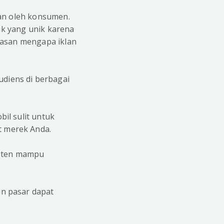
tkan oleh konsumen.
ik yang unik karena
alasan mengapa iklan
diens di berbagai
il sulit untuk
t merek Anda.
isten mampu
an pasar dapat