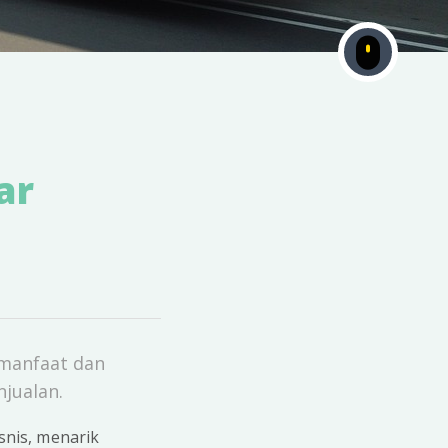
ar
i manfaat dan
jualan.
nis, menarik