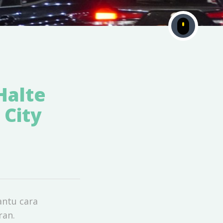
Halte
City
antu cara
ran.