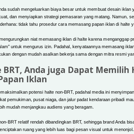
nda sudah mengeluarkan biaya besar untuk membuat desain iklan 
at, dan menyiapkan strategi pemasaran yang matang. Namun, semu
erhana: tidak tahu prosedur cara memasang papan iklan di halte y
mengurungkan niat memasang iklan di halte karena menganggap pr
am” untuk mengurus izin. Padahal, kenyataannya memasang iklan 
lakukan dengan mudah asalkan bekerja sama dengan mitra resmi y
e BRT, Anda juga Dapat Memilih 
Papan Iklan
aksimalkan potensi halte non-BRT, padahal media ini menyimpan 
ekat pemukiman, pusat niaga, dan jalur padat kendaraan pribadi ma
ebih mudah menjangkau audiens yang beragam.
e non-BRT relatif rendah dibandingkan BRT, sehingga brand Anda bisa
nciptakan ruang yang lebih luas bagi pesan visual untuk menonjol