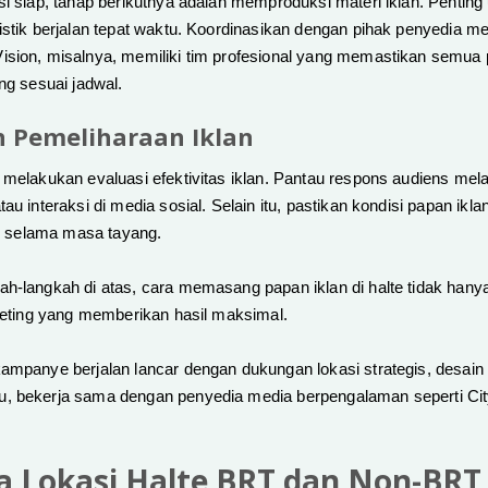
si siap, tahap berikutnya adalah memproduksi materi iklan. Pentin
istik berjalan tepat waktu. Koordinasikan dengan pihak penyedia m
ision, misalnya, memiliki tim profesional yang memastikan semua
ng sesuai jadwal.
an Pemeliharaan Iklan
 melakukan evaluasi efektivitas iklan. Pantau respons audiens mela
au interaksi di media sosial. Selain itu, pastikan kondisi papan iklan
las selama masa tayang.
h-langkah di atas, cara memasang papan iklan di halte tidak hanya
rketing yang memberikan hasil maksimal.
ampanye berjalan lancar dengan dukungan lokasi strategis, desain 
, bekerja sama dengan penyedia media berpengalaman seperti City 
a Lokasi Halte BRT dan Non-BRT