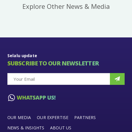
Explore Other News & Media
Selalu update
SUBSCRIBE TO OUR NEWSLETTER
OUR MEDIA
OUR EXPERTISE
PARTNERS
NEWS & INSIGHTS
ABOUT US