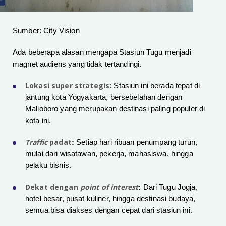
Sumber: City Vision
Ada beberapa alasan mengapa Stasiun Tugu menjadi
magnet audiens yang tidak tertandingi.
Lokasi super strategis
: Stasiun ini berada tepat di
jantung kota Yogyakarta, bersebelahan dengan
Malioboro yang merupakan destinasi paling populer di
kota ini.
Traffic
padat
:
Setiap hari ribuan penumpang turun,
mulai dari wisatawan, pekerja, mahasiswa, hingga
pelaku bisnis.
Dekat dengan
point of interest
:
Dari Tugu Jogja,
hotel besar, pusat kuliner, hingga destinasi budaya,
semua bisa diakses dengan cepat dari stasiun ini.