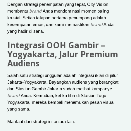
Dengan strategi penempatan yang tepat, City Vision
brand
membantu
Anda mendominasi momen paling
krusial. Setiap tatapan pertama penumpang adalah
brand
kesempatan emas, dan kami memastikan
Anda
yang hadir di sana.
Integrasi OOH Gambir –
Yogyakarta, Jalur Premium
Audiens
Salah satu strategi unggulan adalah integrasi iklan di jalur
Jakarta–Yogyakarta. Bayangkan audiens yang berangkat
dari Stasiun Gambir Jakarta sudah melihat kampanye
brand
Anda. Kemudian, ketika tiba di Stasiun Tugu
Yogyakarta, mereka kembali menemukan pesan visual
yang sama.
Manfaat dari strategi ini antara lain: