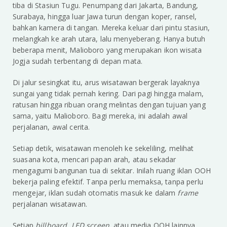
tiba di Stasiun Tugu. Penumpang dari Jakarta, Bandung,
Surabaya, hingga luar Jawa turun dengan koper, ransel,
bahkan kamera di tangan. Mereka keluar dari pintu stasiun,
melangkah ke arah utara, lalu menyeberang. Hanya butuh
beberapa menit, Malioboro yang merupakan ikon wisata
Jogja sudah terbentang di depan mata.
Di jalur sesingkat itu, arus wisatawan bergerak layaknya
sungai yang tidak pernah kering. Dari pagi hingga malam,
ratusan hingga ribuan orang melintas dengan tujuan yang
sama, yaitu Malioboro. Bagi mereka, ini adalah awal
perjalanan, awal cerita.
Setiap detik, wisatawan menoleh ke sekeliling, melihat
suasana kota, mencari papan arah, atau sekadar
mengagumi bangunan tua di sekitar. Inilah ruang iklan OOH
bekerja paling efektif. Tanpa perlu memaksa, tanpa perlu
mengejar, iklan sudah otomatis masuk ke dalam
frame
perjalanan wisatawan.
Setiap
billboard
,
LED screen
, atau media OOH lainnya