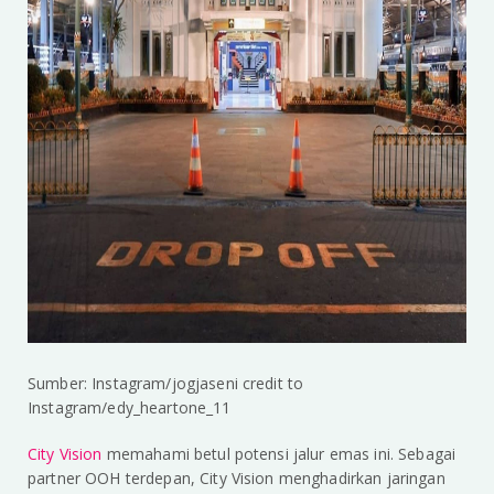
Sumber: Instagram/jogjaseni credit to
Instagram/edy_heartone_11
City Vision
memahami betul potensi jalur emas ini. Sebagai
partner OOH terdepan, City Vision menghadirkan jaringan