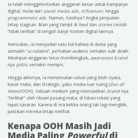
Ia telah menggelontorkan anggaran besar untuk kampanye
digital, mulai dari
social media ads
,
influencer
, hingga
programmatic ads
. Namun, hasilnya? Angka penjualan
tetap stagnan. Iklan yang tampil di
feed
dan
stories
seolah
“tidak terlihat” di tengah banjir konten digital lainnya.
Kemudian, ia menyadari satu hal bahwa di dunia yang
semakin “
scrollable
”, perhatian audiens semakin sulit diraih.
Meskipun anggaran terus membengkak,
awareness brand
-
nya justru semakin menipis.
Hingga akhirnya, ia menemukan solusi yang lebih nyata,
kasat mata, dan strategis, yaitu media luar ruang (
Out-of-
Home
/OOH). Sebuah medium yang memastikan
brand
-nya
“terlihat” oleh ribuan pasang mata, di lokasi-lokasi yang
tepat sasaran. Karena di era ketika orang tak lagi mengklik,
pastikan mereka tetap melihat.
Kenapa OOH Masih Jadi
Media Paling
Powerful
di