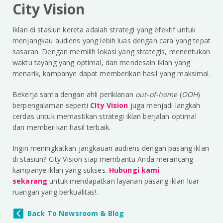
City Vision
Iklan di stasiun kereta adalah strategi yang efektif untuk
menjangkau audiens yang lebih luas dengan cara yang tepat
sasaran. Dengan memilih lokasi yang strategis, menentukan
waktu tayang yang optimal, dan mendesain iklan yang
menarik, kampanye dapat memberikan hasil yang maksimal.
Bekerja sama dengan ahli periklanan
out-of-home
(
OOH
)
berpengalaman seperti
CIty Vision
juga menjadi langkah
cerdas untuk memastikan strategi iklan berjalan optimal
dan memberikan hasil terbaik.
Ingin meningkatkan jangkauan audiens dengan pasang iklan
di stasiun? City Vision siap membantu Anda merancang
kampanye iklan yang sukses.
Hubungi kami
sekarang
untuk mendapatkan layanan pasang iklan luar
ruangan yang berkualitas!.
Back To Newsroom & Blog