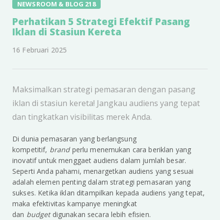
NEWSROOM & BLOG 218
Perhatikan 5 Strategi Efektif Pasang
Iklan di Stasiun Kereta
16 Februari 2025
Maksimalkan strategi pemasaran dengan pasang
iklan di stasiun kereta! Jangkau audiens yang tepat
dan tingkatkan visibilitas merek Anda.
Di dunia pemasaran yang berlangsung
kompetitif,
brand
perlu menemukan cara beriklan yang
inovatif untuk menggaet audiens dalam jumlah besar.
Seperti Anda pahami, menargetkan audiens yang sesuai
adalah elemen penting dalam strategi pemasaran yang
sukses. Ketika iklan ditampilkan kepada audiens yang tepat,
maka efektivitas kampanye meningkat
dan
budget
digunakan secara lebih efisien.