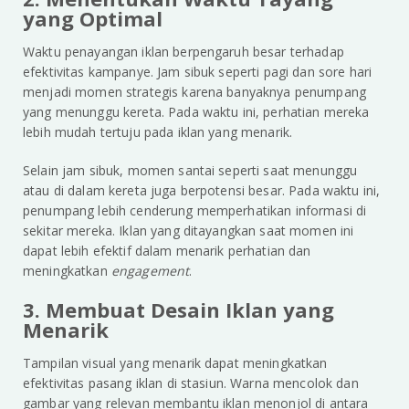
yang Optimal
Waktu penayangan iklan berpengaruh besar terhadap
efektivitas kampanye. Jam sibuk seperti pagi dan sore hari
menjadi momen strategis karena banyaknya penumpang
yang menunggu kereta. Pada waktu ini, perhatian mereka
lebih mudah tertuju pada iklan yang menarik.
Selain jam sibuk, momen santai seperti saat menunggu
atau di dalam kereta juga berpotensi besar. Pada waktu ini,
penumpang lebih cenderung memperhatikan informasi di
sekitar mereka. Iklan yang ditayangkan saat momen ini
dapat lebih efektif dalam menarik perhatian dan
meningkatkan
engagement
.
3. Membuat Desain Iklan yang
Menarik
Tampilan visual yang menarik dapat meningkatkan
efektivitas pasang iklan di stasiun. Warna mencolok dan
gambar yang relevan membantu iklan menonjol di antara