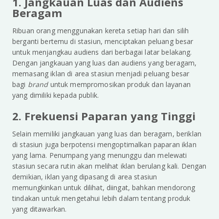
1. Jangkauan Luas dan Audiens
Beragam
Ribuan orang menggunakan kereta setiap hari dan silih
berganti bertemu di stasiun, menciptakan peluang besar
untuk menjangkau audiens dari berbagai latar belakang.
Dengan jangkauan yang luas dan audiens yang beragam,
memasang iklan di area stasiun menjadi peluang besar
bagi
brand
untuk mempromosikan produk dan layanan
yang dimiliki kepada publik.
2. Frekuensi Paparan yang Tinggi
Selain memiliki jangkauan yang luas dan beragam, beriklan
di stasiun juga berpotensi mengoptimalkan paparan iklan
yang lama. Penumpang yang menunggu dan melewati
stasiun secara rutin akan melihat iklan berulang kali. Dengan
demikian, iklan yang dipasang di area stasiun
memungkinkan untuk dilihat, diingat, bahkan mendorong
tindakan untuk mengetahui lebih dalam tentang produk
yang ditawarkan.