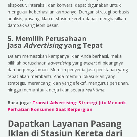
eksposur, interaksi, dan konversi dapat digunakan untuk
mengukur keberhasilan kampanye. Dengan strategi berbasis
analisis, pasang iklan di stasiun kereta dapat menghasilkan
dampak yang lebih besar.
5. Memilih Perusahaan
Jasa
Advertising
yang Tepat
Dalam memastikan kampanye iklan Anda berhasil, maka
pilihlah perusahaan
advertising
yang
expert
di bidangnya
dan berpengalaman. Memilih penyedia jasa periklanan yang
tepat akan membantu Anda memilih lokasi iklan yang
strategis, merancang iklan yang efektif, mengurus perizinan,
hingga memantau kinerja iklan secara
real-time.
Baca juga:
Transit Advertising: Strategi Jitu Menarik
Perhatian Konsumen Saat Berpergian
Dapatkan Layanan Pasang
Iklan di Stasiun Kereta dari