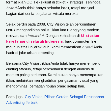
format iklan OOH eksklusif di titik-titik strategis, sehingga
brand
Anda tidak hanya sekadar hadir, tetapi menjadi
bagian dari cerita perjalanan wisata mereka.
Sejak berdiri pada 2008, City Vision telah berkomitmen
untuk menghadirkan solusi iklan luar ruang yang modern,
impactful
83 stasiun
relevan, dan
. Dengan kehadiran di
kereta api di seluruh Indonesia
, baik commuter line
brand
maupun stasiun jarak jauh, kami memastikan
Anda
hadir di jalur urban terpenting.
Bersama City Vision, iklan Anda tidak hanya menempel di
dinding stasiun, tetapi beresonansi dengan audiens di
momen paling berkesan. Kami bukan hanya menempatkan
iklan, melainkan menghadirkan pengalaman visual yang
mendominasi perhatian ribuan orang setiap hari.
Baca juga:
City Vision, Pilihan Cerdas Sebagai Perusahaan
Advertising Terbaik