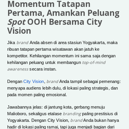
Momentum Tatapan
Pertama, Amankan Peluang
Spot
OOH Bersama City
Vision
brand
Jika
Anda absen di area stasiun Yogyakarta, maka
ribuan tatapan pertama wisatawan akan jatuh ke
kompetitor. Kehilangan momentum ini sama saja dengan
top-of-mind
kehilangan peluang untuk membangun
awareness
secara instan.
brand
Dengan
City Vision
,
Anda tampil sebagai pemenang:
menyapa audiens lebih dulu, di lokasi paling strategis, dan
pada momen paling emosional.
Jawabannya jelas: di jantung kota, gerbang menuju
branding
Malioboro, sekaligus etalase
paling prestisius di
brand
Yogyakarta. Dengan City Vision,
Anda bukan hanya
hadir di lokasi paling ramai, tapi juga menjadi bagian dari