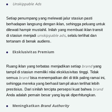
Unskippable Ads
Setiap penumpang yang melewati jalur stasiun pasti
berhadapan langsung dengan iklan, sehingga peluang untuk
dilewati hampir mustahil. Inilah yang membuat iklan transit
unskippable ads
di stasiun menjadi
, selalu terlihat dan
tertanam di benak audiens.
Eksklusivitas Premium
brand
Ruang iklan yang terbatas menjadikan setiap
yang
tampil di stasiun memiliki nilai eksklusivitas tinggi. Tidak
brand
semua
bisa menempatkan diri di titik paling ramai ini,
sehingga mereka yang berhasil tampil akan terlihat lebih
brand
prestisius. Dari sinilah tercipta persepsi kuat bahwa
Anda adalah pemain besar yang layak diperhitungkan.
Meningkatkan
Brand Authority