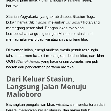
sebagai pintu masuk utama ribuan wisatawan setiap
harinya.
Stasiun Yogyakarta, yang akrab disebut Stasiun Tugu,
transit
landmark
bukan hanya titik
, melainkan
kota yang
memegang peran vital. Dengan lokasinya yang
bersebelahan langsung dengan Malioboro, stasiun ini
menjadi jalur wajib bagi wisatawan yang baru tiba.
Di momen inilah, energi audiens masih penuh rasa ingin
tahu, mata mereka aktif menangkap detail sekitar, dan iklan
(Out-of-Home)
OOH
yang hadir di sini otomatis menjadi
bagian dari pengalaman pertama mereka.
Dari Keluar Stasiun,
Langsung Jalan Menuju
Malioboro
Bayangkan pengalaman khas wisatawan: mereka turun dari
kereta, melangkah keluar stasiun, dan hanya butuh