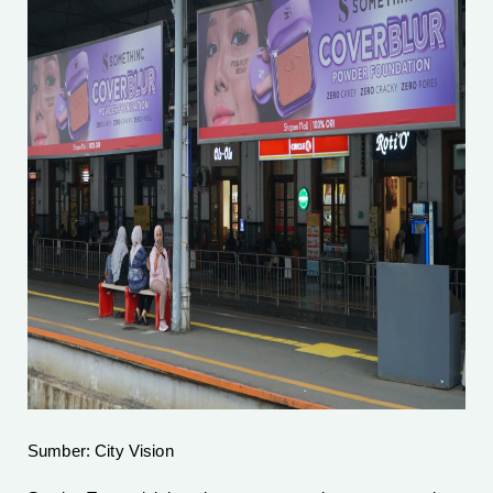
Sumber: City Vision