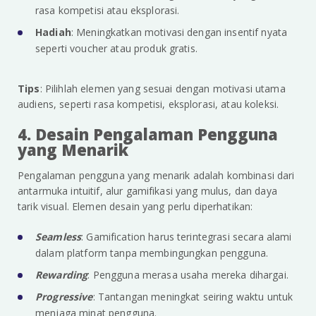
rasa kompetisi atau eksplorasi.
Hadiah
: Meningkatkan motivasi dengan insentif nyata
seperti voucher atau produk gratis.
Tips
: Pilihlah elemen yang sesuai dengan motivasi utama
audiens, seperti rasa kompetisi, eksplorasi, atau koleksi.
4. Desain Pengalaman Pengguna
yang Menarik
Pengalaman pengguna yang menarik adalah kombinasi dari
antarmuka intuitif, alur gamifikasi yang mulus, dan daya
tarik visual. Elemen desain yang perlu diperhatikan:
Seamless
: Gamification harus terintegrasi secara alami
dalam platform tanpa membingungkan pengguna.
Rewarding
: Pengguna merasa usaha mereka dihargai.
Progressive
: Tantangan meningkat seiring waktu untuk
menjaga minat pengguna.