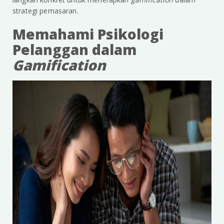
strategi pemasaran.
Memahami Psikologi
Pelanggan dalam
Gamification