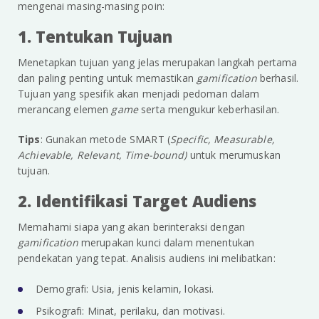
mengenai masing-masing poin:
1. Tentukan Tujuan
Menetapkan tujuan yang jelas merupakan langkah pertama
dan paling penting untuk memastikan
gamification
berhasil.
Tujuan yang spesifik akan menjadi pedoman dalam
merancang elemen
game
serta mengukur keberhasilan.
Tips
: Gunakan metode SMART (
Specific, Measurable,
Achievable, Relevant, Time-bound)
untuk merumuskan
tujuan.
2. Identifikasi Target Audiens
Memahami siapa yang akan berinteraksi dengan
gamification
merupakan kunci dalam menentukan
pendekatan yang tepat. Analisis audiens ini melibatkan:
Demografi: Usia, jenis kelamin, lokasi.
Psikografi: Minat, perilaku, dan motivasi.