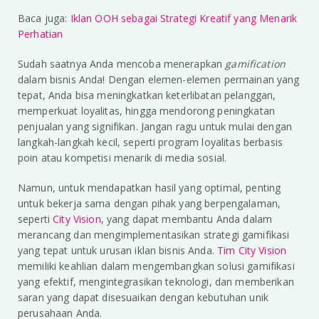
Baca juga:
Iklan OOH sebagai Strategi Kreatif yang Menarik
Perhatian
Sudah saatnya Anda mencoba menerapkan
gamification
dalam bisnis Anda! Dengan elemen-elemen permainan yang
tepat, Anda bisa meningkatkan keterlibatan pelanggan,
memperkuat loyalitas, hingga mendorong peningkatan
penjualan yang signifikan. Jangan ragu untuk mulai dengan
langkah-langkah kecil, seperti program loyalitas berbasis
poin atau kompetisi menarik di media sosial.
Namun, untuk mendapatkan hasil yang optimal, penting
untuk bekerja sama dengan pihak yang berpengalaman,
seperti
City Vision
, yang dapat membantu Anda dalam
merancang dan mengimplementasikan strategi gamifikasi
yang tepat untuk urusan iklan bisnis Anda.
Tim City Vision
memiliki keahlian dalam mengembangkan solusi gamifikasi
yang efektif, mengintegrasikan teknologi, dan memberikan
saran yang dapat disesuaikan dengan kebutuhan unik
perusahaan Anda.