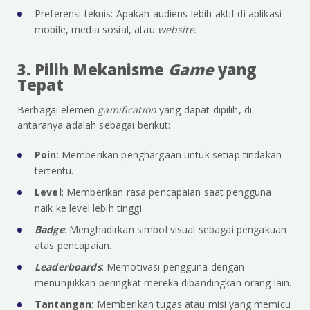
Preferensi teknis: Apakah audiens lebih aktif di aplikasi
mobile, media sosial, atau
website
.
3. Pilih Mekanisme
Game
yang
Tepat
Berbagai elemen
gamification
yang dapat dipilih, di
antaranya adalah sebagai berikut:
Poin
: Memberikan penghargaan untuk setiap tindakan
tertentu.
Level
: Memberikan rasa pencapaian saat pengguna
naik ke level lebih tinggi.
Badge
: Menghadirkan simbol visual sebagai pengakuan
atas pencapaian.
Leaderboards
: Memotivasi pengguna dengan
menunjukkan peringkat mereka dibandingkan orang lain.
Tantangan
: Memberikan tugas atau misi yang memicu