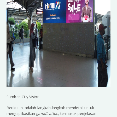
Sumber: City Vision
Berikut ini adalah langkah-langkah mendetail untuk
mengaplikasikan
gamification
, termasuk penjelasan