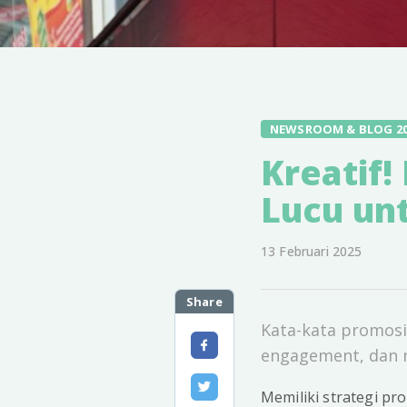
NEWSROOM & BLOG 2
Kreatif!
Lucu un
13 Februari 2025
Share
Kata-kata promosi
engagement, dan 
Memiliki strategi pr