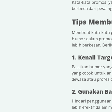
Kata-kata promosi ya
berbeda dari pesaing
Tips Membu
Membuat kata-kata p
Humor dalam promos
lebih berkesan. Beri
1. Kenali Targ
Pastikan humor yang
yang cocok untuk a
dewasa atau profesio
2. Gunakan B
Hindari penggunaan 
lebih efektif dalam