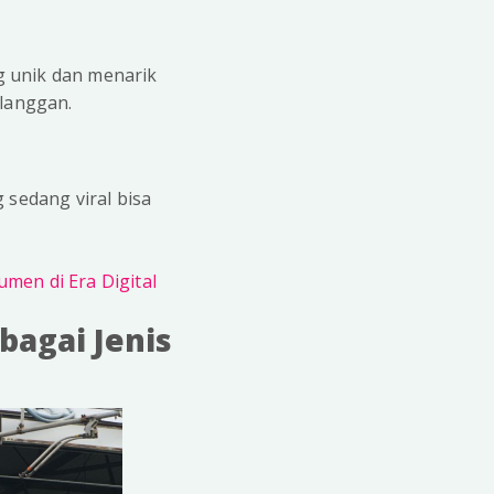
g unik dan menarik
elanggan.
 sedang viral bisa
men di Era Digital
bagai Jenis