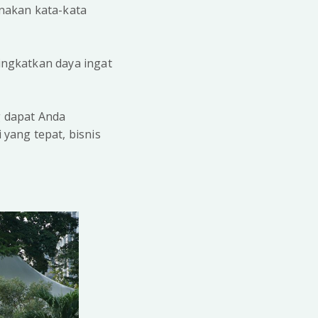
nakan kata-kata
ngkatkan daya ingat
g dapat Anda
yang tepat, bisnis