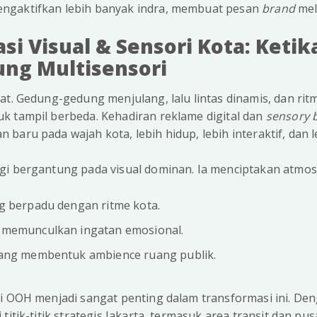
ngaktifkan lebih banyak indra, membuat pesan
brand
mel
i Visual & Sensori Kota: Ketik
ung Multisensori
at. Gedung-gedung menjulang, lalu lintas dinamis, dan ri
k tampil berbeda. Kehadiran reklame digital dan
sensory 
baru pada wajah kota, lebih hidup, lebih interaktif, dan le
gi bergantung pada visual dominan. Ia menciptakan atmos
g berpadu dengan ritme kota.
 memunculkan ingatan emosional.
ang membentuk ambience ruang publik.
ri OOH menjadi sangat penting dalam transformasi ini. D
titik-titik strategis Jakarta, termasuk area transit dan pu