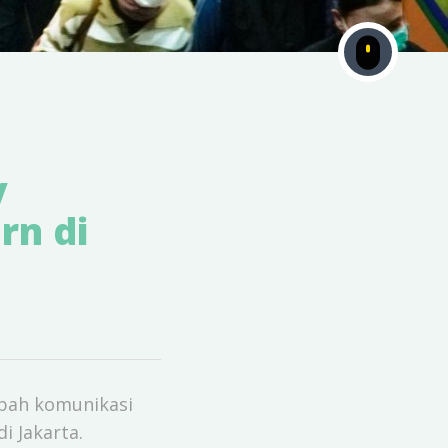
y
rn di
ubah komunikasi
i Jakarta.