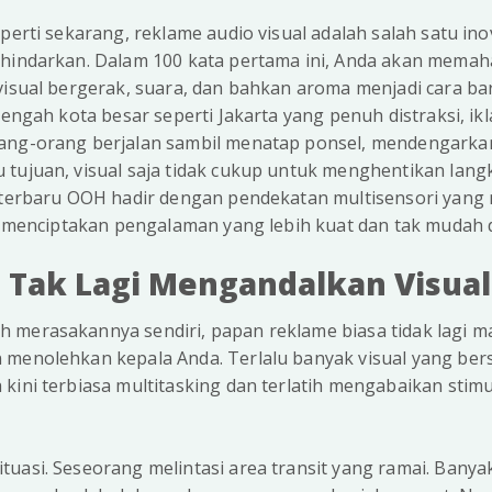
perti sekarang, reklame audio visual adalah salah satu ino
rhindarkan. Dalam 100 kata pertama ini, Anda akan mem
visual bergerak, suara, dan bahkan aroma menjadi cara b
tengah kota besar seperti Jakarta yang penuh distraksi, ik
ang-orang berjalan sambil menatap ponsel, mendengarkan
 tujuan, visual saja tidak cukup untuk menghentikan lang
i terbaru OOH hadir dengan pendekatan multisensori yan
a, menciptakan pengalaman yang lebih kuat dan tak mudah 
 Tak Lagi Mengandalkan Visual
 merasakannya sendiri, papan reklame biasa tidak lagi
 menolehkan kepala Anda. Terlalu banyak visual yang ber
kini terbiasa multitasking dan terlatih mengabaikan stimu
uasi. Seseorang melintasi area transit yang ramai. Bany