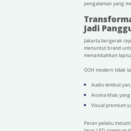
pengalaman yang me
Transformas
Jadi Pangg
Jakarta bergerak cep
menuntut brand untu
menambahkan lapisan 
OOH modern tidak la
Audio lembut yan
Aroma khas yang
Visual premium y
Peran pelaku indust
layar LED premium di 