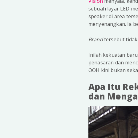
Vision
menyala, kenda
sebuah layar LED me
speaker di area ters
menyenangkan. Ia be
Brand
tersebut tidak
Inilah kekuatan baru
penasaran dan mencip
OOH kini bukan sekad
Apa Itu Re
dan Mengap