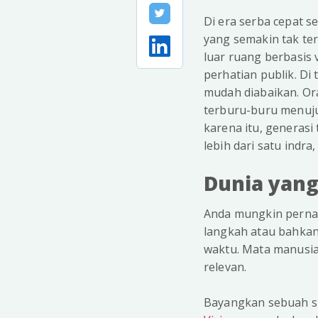
Di era serba cepat se
yang semakin tak te
luar ruang berbasis 
perhatian publik. Di 
mudah diabaikan. Or
terburu-buru menuju
karena itu, generas
lebih dari satu indr
Dunia yang
Anda mungkin pernah
langkah atau bahkan
waktu. Mata manusia 
relevan.
Bayangkan sebuah sit