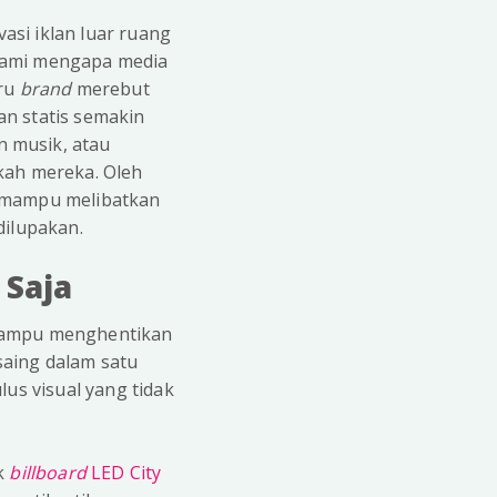
vasi iklan luar ruang
ahami mengapa media
aru
brand
merebut
lan statis semakin
 musik, atau
kah mereka. Oleh
g mampu melibatkan
dilupakan.
 Saja
 mampu menghentikan
saing dalam satu
lus visual yang tidak
ak
billboard
LED City