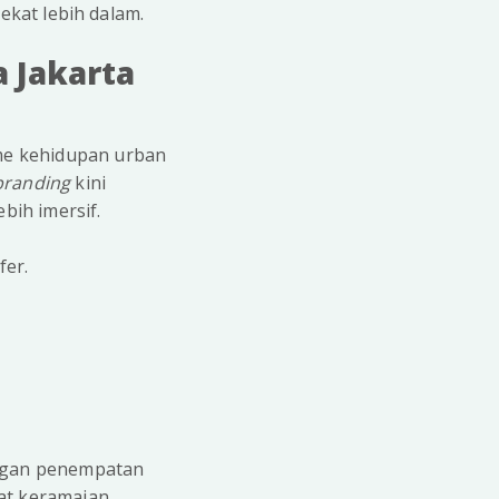
ekat lebih dalam.
a Jakarta
tme kehidupan urban
branding
kini
bih imersif.
fer.
engan penempatan
sat keramaian,