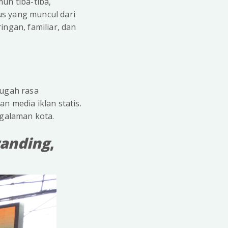
un tiba-tiba,
us yang muncul dari
ingan, familiar, dan
gugah rasa
n media iklan statis.
ngalaman kota.
randing
,