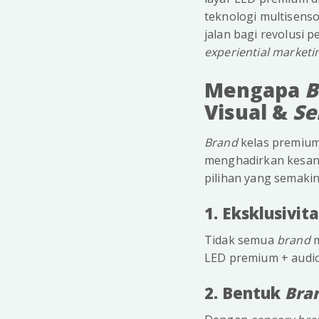
teknologi multisenso
jalan bagi revolusi
experiential marketi
Mengapa
B
Visual &
Se
Brand
kelas premium 
menghadirkan kesan.
pilihan yang semakin
1. Eksklusivit
Tidak semua
brand
LED premium + audio
2. Bentuk
Bra