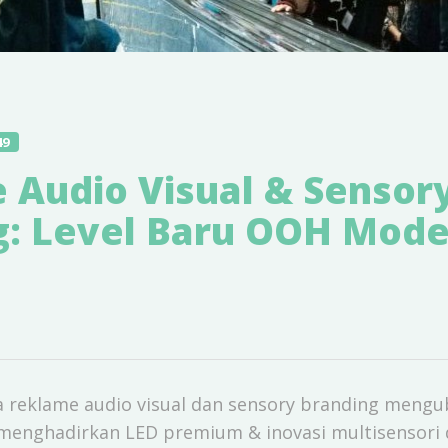
49
 Audio Visual & Sensor
g: Level Baru OOH Mode
a reklame audio visual dan sensory branding meng
 menghadirkan LED premium & inovasi multisensori d