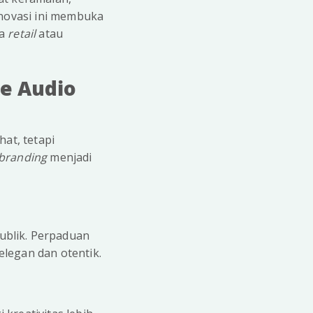
inovasi ini membuka
ia
retail
atau
e Audio
hat, tetapi
 branding
menjadi
ublik. Perpaduan
legan dan otentik.