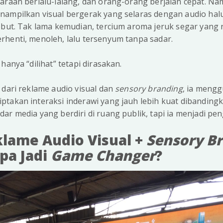
raan berlalu-lalang, dan orang-orang berjalan cepat. Nam
nampilkan visual bergerak yang selaras dengan audio hal
ebut. Tak lama kemudian, tercium aroma jeruk segar yang r
rhenti, menoleh, lalu tersenyum tanpa sadar.
 hanya “dilihat” tetapi dirasakan.
 dari reklame audio visual dan
sensory branding
, ia meng
takan interaksi inderawi yang jauh lebih kuat dibandingka
ar media yang berdiri di ruang publik, tapi ia menjadi pe
klame Audio Visual +
Sensory B
a Jadi
Game Changer
?