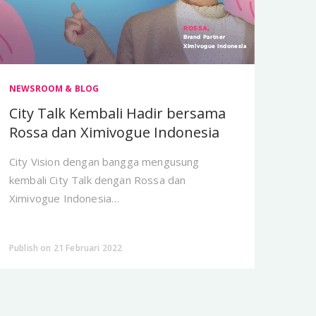
NEWSROOM & BLOG
City Talk Kembali Hadir bersama
Rossa dan Ximivogue Indonesia
City Vision dengan bangga mengusung
kembali City Talk dengan Rossa dan
Ximivogue Indonesia
OPENING STORE XIMIVOGUE INDONESIA
Publish on 21 Februari 2022
BERSAMA ROSSA DAN KEMAL