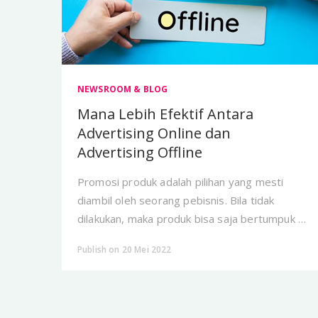
NEWSROOM & BLOG
Mana Lebih Efektif Antara
Advertising Online dan
Advertising Offline
Promosi produk adalah pilihan yang mesti
diambil oleh seorang pebisnis. Bila tidak
dilakukan, maka produk bisa saja bertumpuk di
rumah atau di gudang tanpa ada yang
Publish on 20 Mei 2022
membeli.