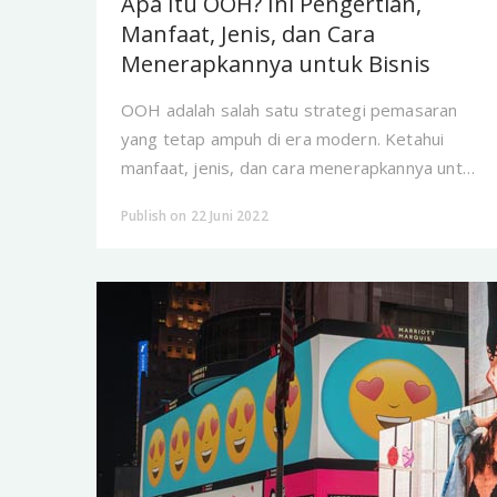
Apa Itu OOH? Ini Pengertian,
Manfaat, Jenis, dan Cara
Menerapkannya untuk Bisnis
OOH adalah salah satu strategi pemasaran
yang tetap ampuh di era modern. Ketahui
manfaat, jenis, dan cara menerapkannya untuk
bisnis Anda.
Publish on 22 Juni 2022