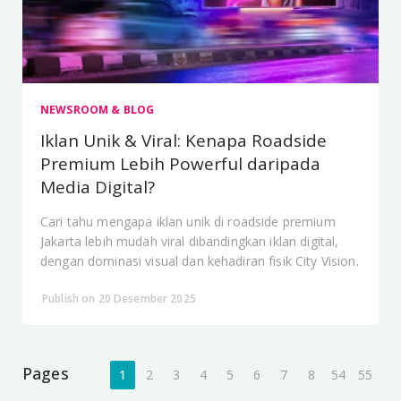
NEWSROOM & BLOG
Iklan Unik & Viral: Kenapa Roadside
Premium Lebih Powerful daripada
Media Digital?
Cari tahu mengapa iklan unik di roadside premium
Jakarta lebih mudah viral dibandingkan iklan digital,
dengan dominasi visual dan kehadiran fisik City Vision.
Publish on 20 Desember 2025
Pages
1
2
3
4
5
6
7
8
54
55