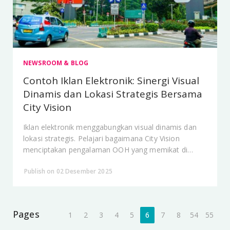
NEWSROOM & BLOG
Contoh Iklan Elektronik: Sinergi Visual
Dinamis dan Lokasi Strategis Bersama
City Vision
Iklan elektronik menggabungkan visual dinamis dan
lokasi strategis. Pelajari bagaimana City Vision
menciptakan pengalaman OOH yang memikat di
ruang publik.
Publish on 02 Desember 2025
Pages
1
2
3
4
5
6
7
8
54
55