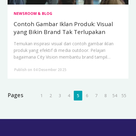
NEWSROOM & BLOG
Contoh Gambar Iklan Produk: Visual
yang Bikin Brand Tak Terlupakan
Temukan inspirasi visual dari contoh gambar iklan
produk yang efektif di media outdoor. Pelajari
bagaimana City Vision membantu brand tampil
berkesan lewat visual yang kuat dan elegan di tengah
Publish on 04 Desember 2025
kota.
Pages
1
2
3
4
5
6
7
8
54
55